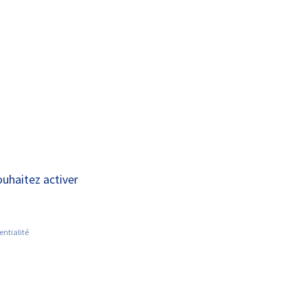
A+
A-
OUS
RECHERCHE ET
ACTUALITÉS
JOINDRE
INNOVATION
ation chez
ouhaitez activer
re la COVID-19 :
nique MUCOBOOST
entialité