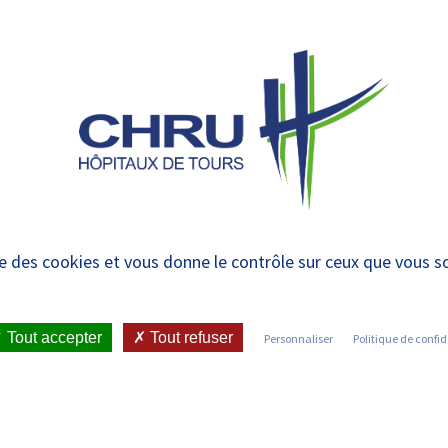
 et urgences
 ET RENDRE
LE CHRU ET SES
ÉTUDIER / SE
N
 PATIENT
PARTENAIRES
FORMER
RE
 Première administr
ise des cookies et vous donne le contrôle sur ceux que vous s
 nasal Lovaltech cont
 démarre l’essai cli
Tout accepter
Tout refuser
Personnaliser
Politique de confid
ICATIONS ET PRESSE
•
COMMUNIQUÉS DE PRESSE
•