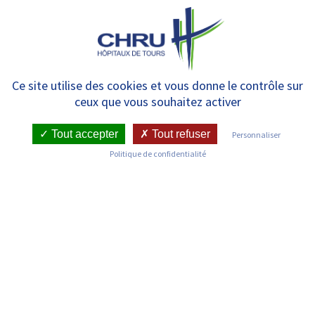
Panneau de gestion des cookies
MENU
Du 31 mars au 2 avril, 2è édition
Ce site utilise des cookies et vous donne le contrôle sur
ceux que vous souhaitez activer
des Journées tourangelles de
prévention
Tout accepter
Tout refuser
Personnaliser
Politique de confidentialité
RETOUR SUR LES COMMUNIQUÉS DE PRESSE