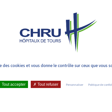
 et urgences
 ET RENDRE
LE CHRU ET SES
ÉTUDIER / SE
N
 PATIENT
PARTENAIRES
FORMER
RE
maine de la dénutrit
ise des cookies et vous donne le contrôle sur ceux que vous s
le 10/11 à 15h
Tout accepter
Tout refuser
Personnaliser
Politique de confid
ICATIONS ET PRESSE
•
COMMUNIQUÉS DE PRESSE
•
NES OUVERTES EN EHPAD LE 10/11 À 15H