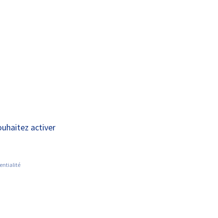
A+
A-
OUS
RECHERCHE ET
ACTUALITÉS
JOINDRE
INNOVATION
ion : Cuisines
ouhaitez activer
entialité