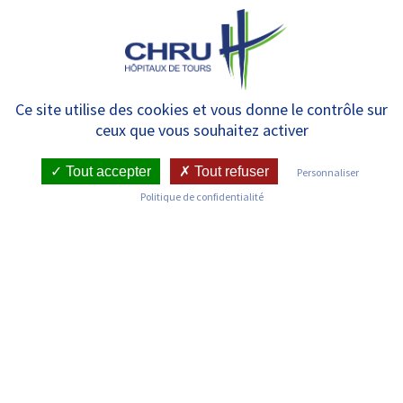
Panneau de gestion des cookies
MENU
CHRU de Tours – 26 mars 2025
Ce site utilise des cookies et vous donne le contrôle sur
ceux que vous souhaitez activer
– Journée de sensibilisation
aux troubles de l’odorat
Tout accepter
Tout refuser
Personnaliser
Politique de confidentialité
RETOUR SUR LES COMMUNIQUÉS DE PRESSE