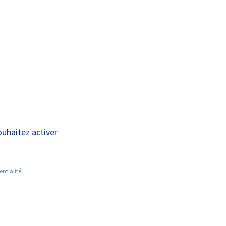
A+
A-
OUS
RECHERCHE ET
ACTUALITÉS
JOINDRE
INNOVATION
hnique pour les
ouhaitez activer
asculaires
entialité