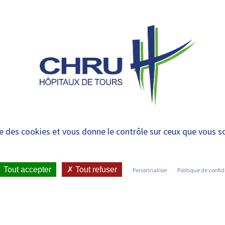
 et urgences
 ET RENDRE
LE CHRU ET SES
ÉTUDIER / SE
N
 PATIENT
PARTENAIRES
FORMER
RE
 nouveau plateau tec
ise des cookies et vous donne le contrôle sur ceux que vous s
des maladies cérébrov
Tout accepter
Tout refuser
Personnaliser
Politique de confid
ICATIONS ET PRESSE
•
COMMUNIQUÉS DE PRESSE
•
R LES PRISES EN CHARGE DES MALADIES CÉRÉBROVASCULAIRES