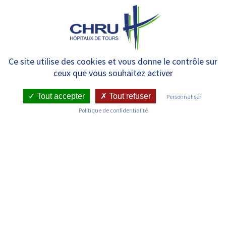
Panneau de gestion des cookies
MENU
12 septembre : départ du CHRU
Ce site utilise des cookies et vous donne le contrôle sur
ceux que vous souhaitez activer
de Tours du challenge Solid’Air
pour lutter contre la fibrose
Tout accepter
Tout refuser
Personnaliser
Politique de confidentialité
pulmonaire
RETOUR SUR LES COMMUNIQUÉS DE PRESSE