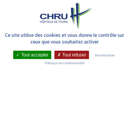
Panneau de gestion des cookies
MENU
Unité de Soins Cardiologiques
Ce site utilise des cookies et vous donne le contrôle sur
ceux que vous souhaitez activer
Intensifs (USCI) – Urgences
cardiaques
Tout accepter
Tout refuser
Personnaliser
Politique de confidentialité
RETOUR SUR LES SERVICES
Infos pratiques