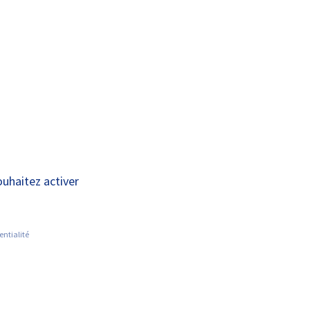
A+
A-
OUS
RECHERCHE ET
ACTUALITÉS
JOINDRE
INNOVATION
UCT)
ouhaitez activer
entialité