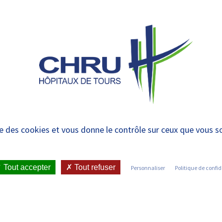
 et urgences
 ET RENDRE
LE CHRU ET SES
ÉTUDIER / SE
N
 PATIENT
PARTENAIRES
FORMER
RE
tion de Tabacologie (
ise des cookies et vous donne le contrôle sur ceux que vous s
IENT
•
JOINDRE LE CHRU
•
LISTE DES SERVICES
•
Tout accepter
Tout refuser
Personnaliser
Politique de confid