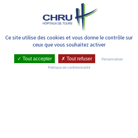
Panneau de gestion des cookies
MENU
Scanner et IRM – Radiologie
Ce site utilise des cookies et vous donne le contrôle sur
ceux que vous souhaitez activer
Tout accepter
Tout refuser
Personnaliser
RETOUR SUR LES SERVICES
Politique de confidentialité
Infos pratiques
Pôle