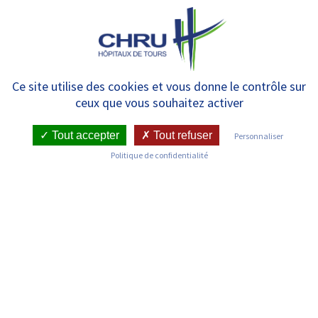
Panneau de gestion des cookies
MENU
Radiologie – Sénologie
Ce site utilise des cookies et vous donne le contrôle sur
ceux que vous souhaitez activer
Tout accepter
Tout refuser
Personnaliser
RETOUR SUR LES SERVICES
Politique de confidentialité
Infos pratiques
Pôle