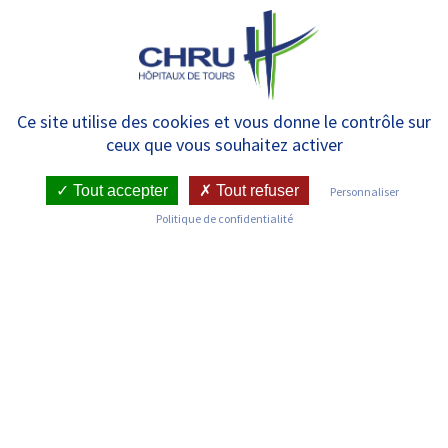
Panneau de gestion des cookies
MENU
Psychiatrie D – Bretonneau
Ce site utilise des cookies et vous donne le contrôle sur
ceux que vous souhaitez activer
Tout accepter
Tout refuser
Personnaliser
RETOUR SUR LES SERVICES
Politique de confidentialité
Infos pratiques
Pôle