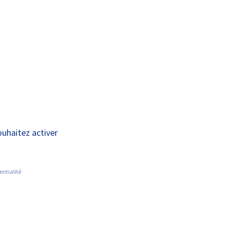
A+
A-
OUS
RECHERCHE ET
ACTUALITÉS
JOINDRE
INNOVATION
sation complète –
ouhaitez activer
entialité