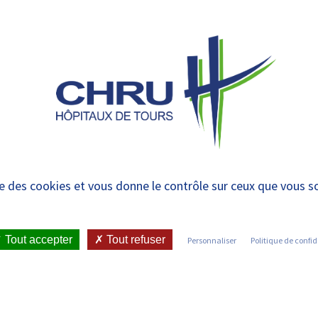
 et urgences
 ET RENDRE
LE CHRU ET SES
ÉTUDIER / SE
N
 PATIENT
PARTENAIRES
FORMER
RE
retonneau – Hospitali
ise des cookies et vous donne le contrôle sur ceux que vous s
Tout accepter
Tout refuser
Personnaliser
Politique de confid
IENT
•
JOINDRE LE CHRU
•
LISTE DES SERVICES
•
PLÈTE – UNITÉ BAUDELAIRE