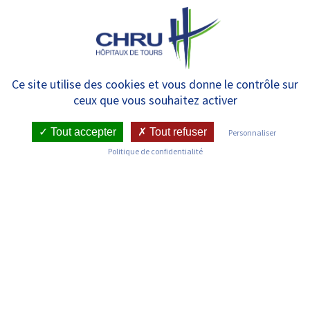
Panneau de gestion des cookies
MENU
Psychiatrie D – Bretonneau –
Ce site utilise des cookies et vous donne le contrôle sur
ceux que vous souhaitez activer
Espace Camille Claudel
Tout accepter
Tout refuser
Personnaliser
Politique de confidentialité
RETOUR SUR LES SERVICES
Infos pratiques