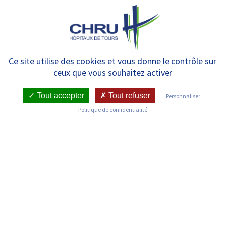
Panneau de gestion des cookies
MENU
Psychiatrie A – CPTS
Ce site utilise des cookies et vous donne le contrôle sur
ceux que vous souhaitez activer
Tout accepter
Tout refuser
Personnaliser
RETOUR SUR LES SERVICES
Politique de confidentialité
Infos pratiques
Pôle