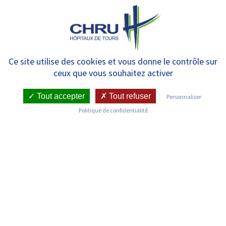
Panneau de gestion des cookies
MENU
Psychiatrie A – CPTS –
Ce site utilise des cookies et vous donne le contrôle sur
ceux que vous souhaitez activer
Hospitalisation complète –
Unité Véronèse
Tout accepter
Tout refuser
Personnaliser
Politique de confidentialité
RETOUR SUR LES SERVICES
Infos pratiques