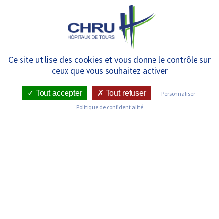
Panneau de gestion des cookies
MENU
Psychiatrie A – CPTS –
Ce site utilise des cookies et vous donne le contrôle sur
ceux que vous souhaitez activer
Hospitalisation complète –
Unité Outremer
Tout accepter
Tout refuser
Personnaliser
Politique de confidentialité
RETOUR SUR LES SERVICES
Infos pratiques