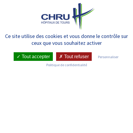
Panneau de gestion des cookies
MENU
Psychiatrie A – CPTS –
Ce site utilise des cookies et vous donne le contrôle sur
ceux que vous souhaitez activer
Hospitalisation complète –
Unité Garance
Tout accepter
Tout refuser
Personnaliser
Politique de confidentialité
RETOUR SUR LES SERVICES
Infos pratiques