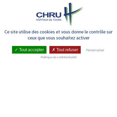
Panneau de gestion des cookies
MENU
Laboratoire de biologie
Ce site utilise des cookies et vous donne le contrôle sur
ceux que vous souhaitez activer
médicale de référence (LBMR)
/ Carcinome à cellules de
Tout accepter
Tout refuser
Personnaliser
Politique de confidentialité
Merkel
RETOUR SUR LES SERVICES