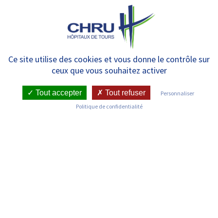
Panneau de gestion des cookies
MENU
Explorations fonctionnelles de
Ce site utilise des cookies et vous donne le contrôle sur
ceux que vous souhaitez activer
pédopsychiatrie – Bretonneau
Tout accepter
Tout refuser
Personnaliser
Politique de confidentialité
RETOUR SUR LES SERVICES
Infos pratiques