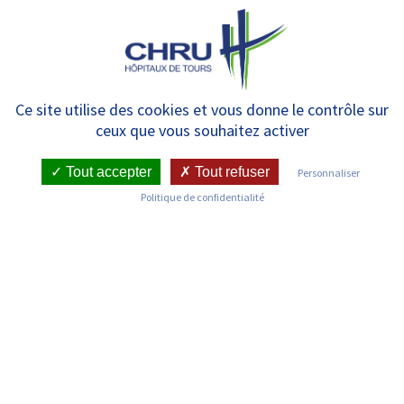
Panneau de gestion des cookies
MENU
Clinique Psychiatrique
Ce site utilise des cookies et vous donne le contrôle sur
ceux que vous souhaitez activer
Universitaire (CPU) –
Hospitalisation adultes – Unité
Tout accepter
Tout refuser
Personnaliser
Politique de confidentialité
B
RETOUR SUR LES SERVICES