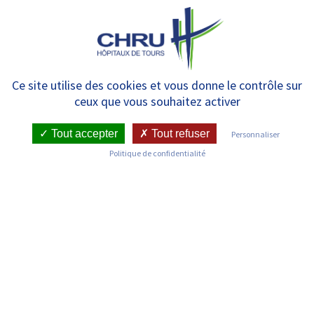
Panneau de gestion des cookies
MENU
Centre de Vaccinations
Ce site utilise des cookies et vous donne le contrôle sur
ceux que vous souhaitez activer
Internationales
Tout accepter
Tout refuser
Personnaliser
Politique de confidentialité
RETOUR SUR LES SERVICES
Infos pratiques