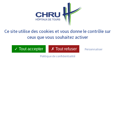
Panneau de gestion des cookies
MENU
Liste des médecins
Ce site utilise des cookies et vous donne le contrôle sur
ceux que vous souhaitez activer
Tout accepter
Tout refuser
Personnaliser
Politique de confidentialité
Découvrez les médecins du Centre Hospitalier Régional et
Universitaire de Tours
Filtrer les médecins par service