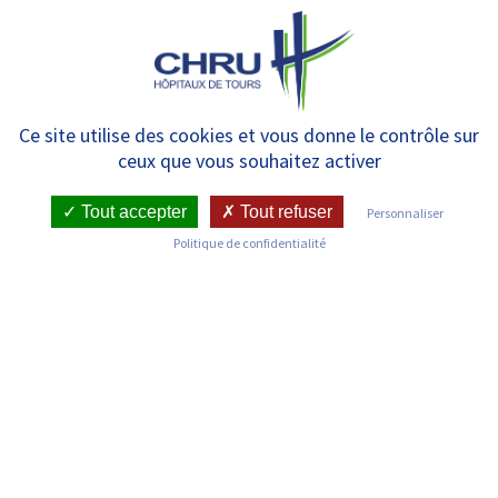
Panneau de gestion des cookies
MENU
Liste des médecins
Ce site utilise des cookies et vous donne le contrôle sur
ceux que vous souhaitez activer
Tout accepter
Tout refuser
Personnaliser
Politique de confidentialité
Découvrez les médecins du Centre Hospitalier Régional et
Universitaire de Tours
Filtrer les médecins par service