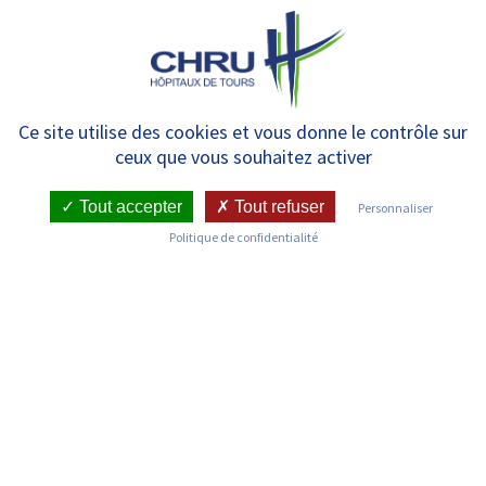
Panneau de gestion des cookies
MENU
Mercredi 10 mai : Journée
Ce site utilise des cookies et vous donne le contrôle sur
ceux que vous souhaitez activer
mondiale de la fibromyalgie
(Bretonneau)
Tout accepter
Tout refuser
Personnaliser
Politique de confidentialité
RETOUR SUR LES ACTUALITÉS