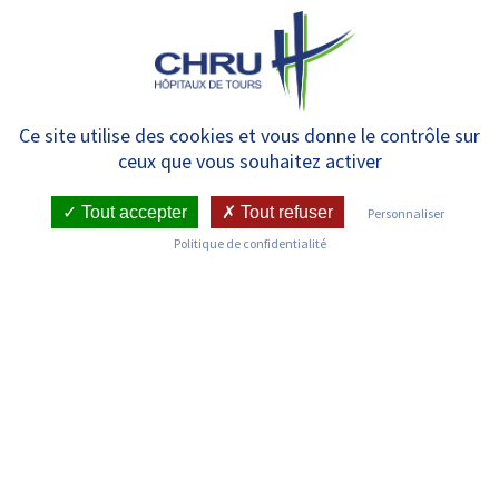
Panneau de gestion des cookies
MENU
Fortes chaleurs : adoptons les
Ce site utilise des cookies et vous donne le contrôle sur
ceux que vous souhaitez activer
bons réflexes
Tout accepter
Tout refuser
Personnaliser
Politique de confidentialité
RETOUR SUR LES ACTUALITÉS