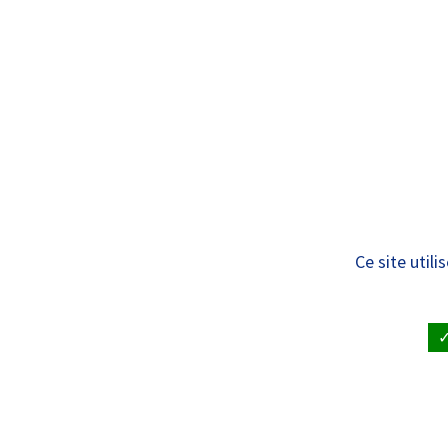
Panneau de gestion des cookies
Standard
ÊTRE SOIGNÉ
VISITE À UN
Liste des actualité
Ce site util
ACCUEIL
•
ACTUALITÉS
•
LISTE DES ACTUALITÉS
Découvrez les 