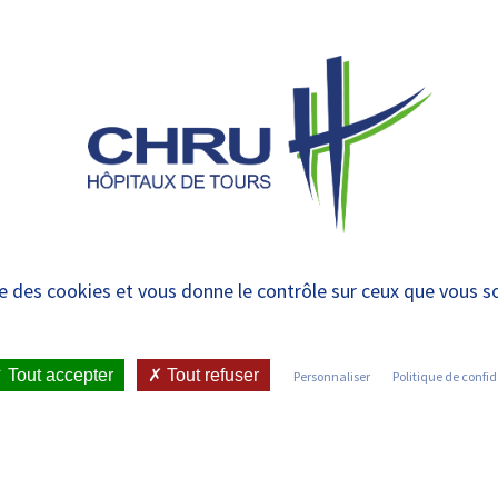
 et urgences
 ET RENDRE
LE CHRU ET SES
ÉTUDIER / SE
N
 PATIENT
PARTENAIRES
FORMER
RE
s
ise des cookies et vous donne le contrôle sur ceux que vous s
Tout accepter
Tout refuser
Personnaliser
Politique de confid
dernières actualités du Centre Hospitalier Régional et Univers