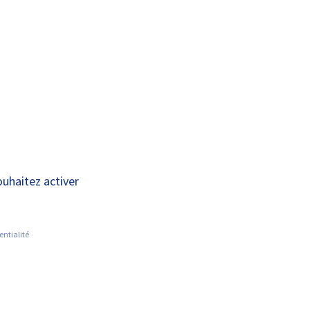
A+
A-
OUS
RECHERCHE ET
ACTUALITÉS
JOINDRE
INNOVATION
ouhaitez activer
entialité
itaire de Tours