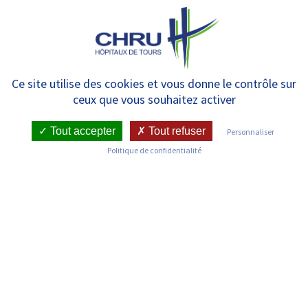
Panneau de gestion des cookies
MENU
Forum des associations
Ce site utilise des cookies et vous donne le contrôle sur
ceux que vous souhaitez activer
d’usagers
Tout accepter
Tout refuser
Personnaliser
Politique de confidentialité
Compte-tenu du contexte épidémique,
les permanences de l’espace des usagers