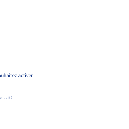
A+
A-
OUS
RECHERCHE ET
ACTUALITÉS
JOINDRE
INNOVATION
t Europe (CAMP)
ouhaitez activer
•
entialité