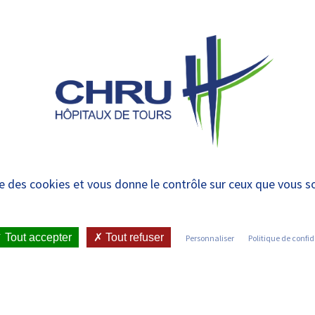
 et urgences
 ET RENDRE
LE CHRU ET SES
ÉTUDIER / SE
N
 PATIENT
PARTENAIRES
FORMER
RE
 Montage de Projets e
ise des cookies et vous donne le contrôle sur ceux que vous s
RCHE / PROFESSIONNELS
•
 ACTEURS DE SOUTIEN À LA RECHERCHE : NOTRE ORGANISATION
Tout accepter
Tout refuser
Personnaliser
Politique de confid
NNOVATION
•
CAMP)