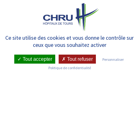
Panneau de gestion des cookies
MENU
Mucoviscidose et affections
Ce site utilise des cookies et vous donne le contrôle sur
ceux que vous souhaitez activer
liées à une anomalie de CFTR –
Enfants
Tout accepter
Tout refuser
Personnaliser
Politique de confidentialité