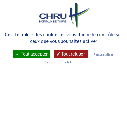
Panneau de gestion des cookies
MENU
Maladies rares de la peau et des
Ce site utilise des cookies et vous donne le contrôle sur
ceux que vous souhaitez activer
muqueuses d’origine génétique
– MAGEC
Tout accepter
Tout refuser
Personnaliser
Politique de confidentialité