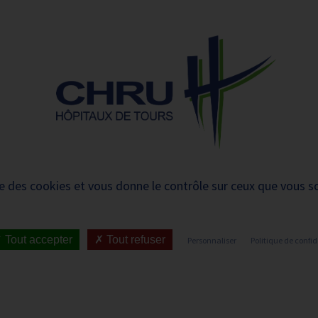
 et urgences
 ET RENDRE
LE CHRU ET SES
ÉTUDIER / SE
N
 PATIENT
PARTENAIRES
FORMER
RE
-vous pour les cons
ise des cookies et vous donne le contrôle sur ceux que vous s
tive, endocrinienne, 
Tout accepter
Tout refuser
Personnaliser
Politique de confid
IENT
•
JOINDRE LE CHRU
•