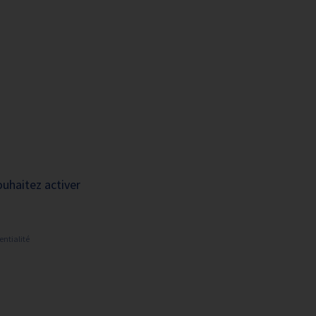
A+
A-
OUS
RECHERCHE ET
ACTUALITÉS
JOINDRE
INNOVATION
ultations externes
ouhaitez activer
oncologique et
entialité