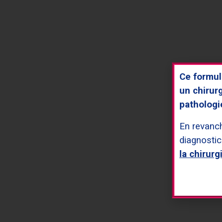
INFORMATIONS POUR ORGANISER AU MIE
Ce formul
Nom du médecin qui vous adresse
*
un chirur
pathologi
En revanc
Prénom du médecin qui vous adresse
*
diagnostic
la chirurg
S'agit-il d'une première consultation ou d'un suivi ?
*
Il s'agit d'une première
Il s'agit d'u
consultation