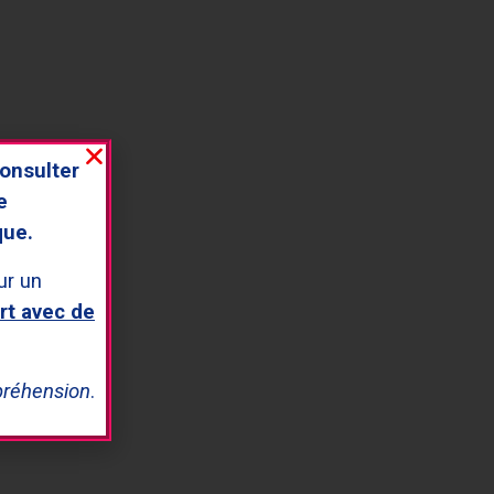
onsulter
e
que.
r un
rt avec de
préhension
.