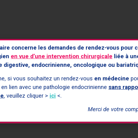
UX VOTRE RENDEZ-VOUS
aire concerne les demandes de rendez-vous pour c
gien
en vue d’une intervention chirurgicale
liée à un
e digestive, endocrinienne, oncologique ou bariatri
he, si vous souhaitez un rendez-vous
en médecine
pou
 en lien avec une pathologie endocrinienne
sans rappo
ie
, veuillez cliquer >
ici
<.
Merci de votre com
n suivi