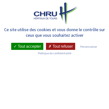
Panneau de gestion des cookies
MENU
Préparer ma venue et venir au
Ce site utilise des cookies et vous donne le contrôle sur
ceux que vous souhaitez activer
CHRU
Tout accepter
Tout refuser
Personnaliser
Politique de confidentialité
Connaître mes droits (archive)
LIRE LA SUITE