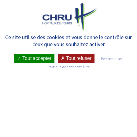
Panneau de gestion des cookies
MENU
9èmes Conférences Hospitalo-
Ce site utilise des cookies et vous donne le contrôle sur
ceux que vous souhaitez activer
Universitaires – du 2 au
6/06/2025 – Ressources
Tout accepter
Tout refuser
Personnaliser
Politique de confidentialité
documentaires
Désolé, vous n'êtes pas autorisé à voir ce contenu.
Identifiant ou adresse e-mail