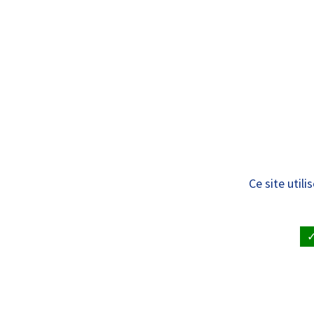
Panneau de gestion des cookies
Standard
ÊTRE SOIGNÉ
VISITE À UN
Droits liés à ma p
Ce site util
ACCUEIL
•
DROITS LIÉS À MA PRISE EN CHARGE