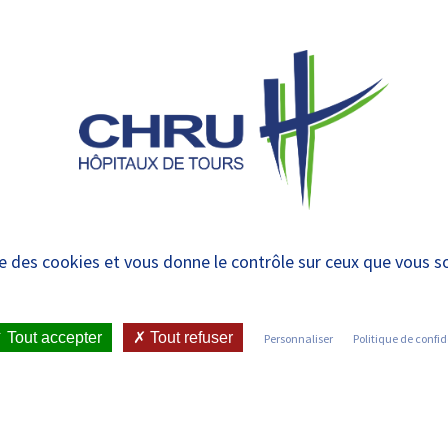
 et urgences
 ET RENDRE
LE CHRU ET SES
ÉTUDIER / SE
N
 PATIENT
PARTENAIRES
FORMER
RE
rise en charge
ise des cookies et vous donne le contrôle sur ceux que vous s
Tout accepter
Tout refuser
Personnaliser
Politique de confid