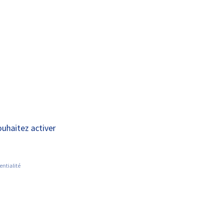
A+
A-
OUS
RECHERCHE ET
ACTUALITÉS
JOINDRE
INNOVATION
ouhaitez activer
entialité
Documents