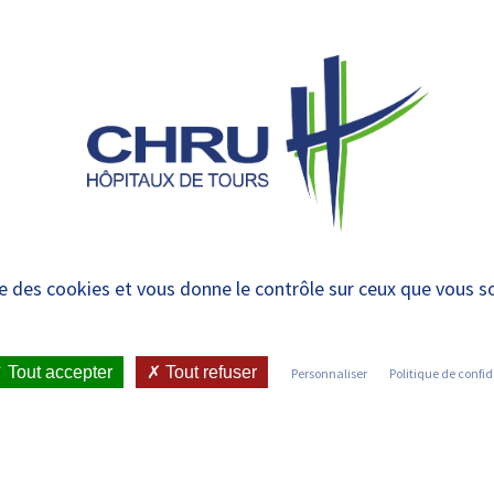
 et urgences
 ET RENDRE
LE CHRU ET SES
ÉTUDIER / SE
N
 PATIENT
PARTENAIRES
FORMER
RE
stitut de Formation d
ise des cookies et vous donne le contrôle sur ceux que vous s
Ambulancier
Tout accepter
Tout refuser
Personnaliser
Politique de confid
N DES AMBULANCIERS – DIPLÔME D’ÉTAT D’AMBULANCIER