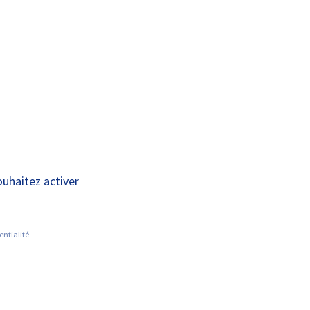
A+
A-
OUS
RECHERCHE ET
ACTUALITÉS
JOINDRE
INNOVATION
es Ambulanciers –
ouhaitez activer
entialité