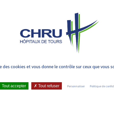
 et urgences
 ET RENDRE
LE CHRU ET SES
ÉTUDIER / SE
N
 PATIENT
PARTENAIRES
FORMER
RE
 CHRU de Tours
ise des cookies et vous donne le contrôle sur ceux que vous s
RCHE / PROFESSIONNELS
•
 ACTEURS DE SOUTIEN À LA RECHERCHE : NOTRE ORGANISATION
Tout accepter
Tout refuser
Personnaliser
Politique de confid
U CHRU DE TOURS