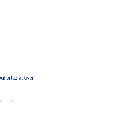
A+
A-
OUS
RECHERCHE ET
ACTUALITÉS
JOINDRE
INNOVATION
ouhaitez activer
•
entialité