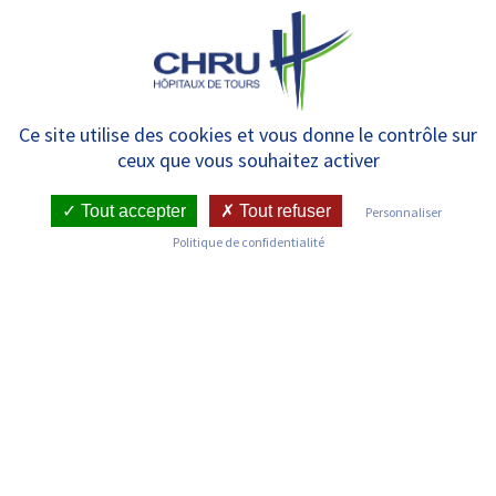
Panneau de gestion des cookies
MENU
Je suis un professionnel
Ce site utilise des cookies et vous donne le contrôle sur
ceux que vous souhaitez activer
administratif ou technique
Tout accepter
Tout refuser
Personnaliser
Politique de confidentialité
Je suis un·e professionnel·le
administratif·ve ou technique