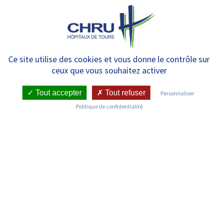
Panneau de gestion des cookies
MENU
Vieillir en santé : le programme
Ce site utilise des cookies et vous donne le contrôle sur
ceux que vous souhaitez activer
ICOPE débute en Indre-et-Loire
Tout accepter
Tout refuser
Personnaliser
Politique de confidentialité
RETOUR SUR LES COMMUNIQUÉS DE PRESSE