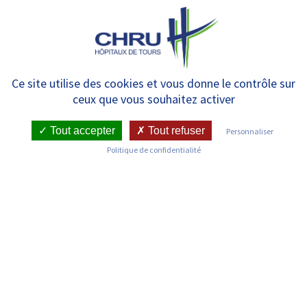
Panneau de gestion des cookies
MENU
Un médecin tourangeau
Ce site utilise des cookies et vous donne le contrôle sur
ceux que vous souhaitez activer
récompensé pour ses travaux
sur la surdité
Tout accepter
Tout refuser
Personnaliser
Politique de confidentialité
RETOUR SUR LES COMMUNIQUÉS DE PRESSE