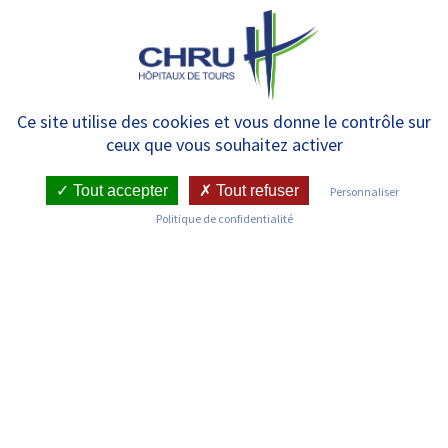
Panneau de gestion des cookies
MENU
Tout l’été, un concours
Ce site utilise des cookies et vous donne le contrôle sur
ceux que vous souhaitez activer
d’illustrations pour la
prévention du suicide
Tout accepter
Tout refuser
Personnaliser
Politique de confidentialité
RETOUR SUR LES COMMUNIQUÉS DE PRESSE