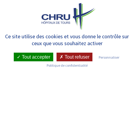
Panneau de gestion des cookies
MENU
TOUS SOLIDAIRES : Le CHRU
Ce site utilise des cookies et vous donne le contrôle sur
ceux que vous souhaitez activer
poursuit son relais vers les plus
démunis
Tout accepter
Tout refuser
Personnaliser
Politique de confidentialité
RETOUR SUR LES COMMUNIQUÉS DE PRESSE
Publié le : 20/04/2020
Date de l'évenement : 20/04/2020