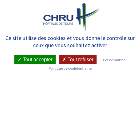
Panneau de gestion des cookies
MENU
[Semaine européenne du
Ce site utilise des cookies et vous donne le contrôle sur
ceux que vous souhaitez activer
développement durable]
Tout accepter
Tout refuser
Personnaliser
Politique de confidentialité
RETOUR SUR LES COMMUNIQUÉS DE PRESSE