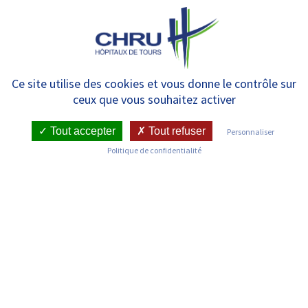
Panneau de gestion des cookies
MENU
[SEMAINE EUROPÉENNE DE
Ce site utilise des cookies et vous donne le contrôle sur
ceux que vous souhaitez activer
LA VACCINATION] – LES
ÉQUIPES DU CHRU
Tout accepter
Tout refuser
Personnaliser
Politique de confidentialité
MOBILISÉES
RETOUR SUR LES COMMUNIQUÉS DE PRESSE
Publié le : 14/04/2022