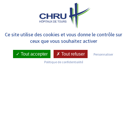
Panneau de gestion des cookies
MENU
Semaine de la sécurité des
Ce site utilise des cookies et vous donne le contrôle sur
ceux que vous souhaitez activer
Patients
Tout accepter
Tout refuser
Personnaliser
Politique de confidentialité
RETOUR SUR LES COMMUNIQUÉS DE PRESSE