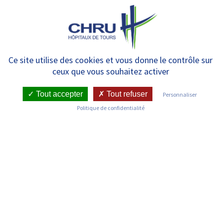
Panneau de gestion des cookies
MENU
28 et 29 novembre – Seconde
Ce site utilise des cookies et vous donne le contrôle sur
ceux que vous souhaitez activer
édition du VIHACK, le
Hackathon dédié au VIH
Tout accepter
Tout refuser
Personnaliser
Politique de confidentialité
RETOUR SUR LES COMMUNIQUÉS DE PRESSE