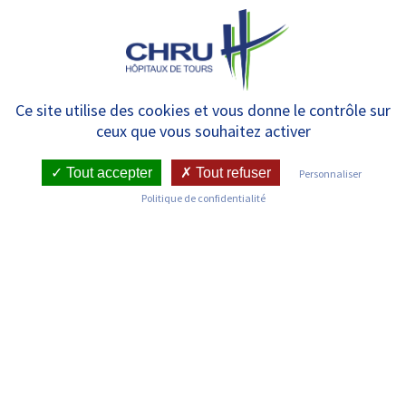
Panneau de gestion des cookies
MENU
Santé sexuelle : de nouvelles
Ce site utilise des cookies et vous donne le contrôle sur
ceux que vous souhaitez activer
missions pour les
professionnels infirmiers
Tout accepter
Tout refuser
Personnaliser
Politique de confidentialité
RETOUR SUR LES COMMUNIQUÉS DE PRESSE