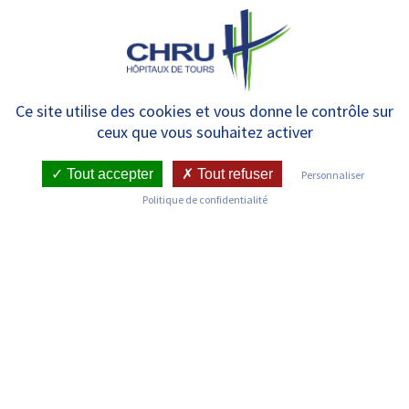
Panneau de gestion des cookies
MENU
Reprise de l’activité au CHRU de
Ce site utilise des cookies et vous donne le contrôle sur
ceux que vous souhaitez activer
Tours – un accueil renforcé
pour les usagers qui viennent à
Tout accepter
Tout refuser
Personnaliser
Politique de confidentialité
l’hôpital
RETOUR SUR LES COMMUNIQUÉS DE PRESSE
Publié le : 19/05/2020