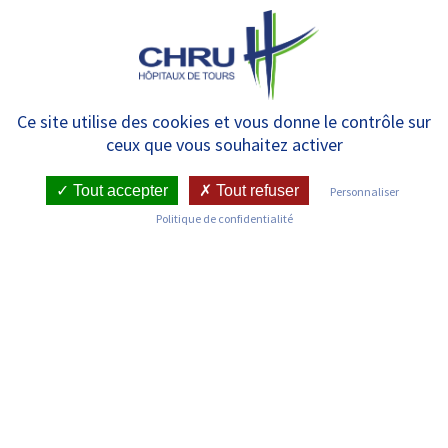
Panneau de gestion des cookies
MENU
[RECHERCHE] Le CHRU de
Ce site utilise des cookies et vous donne le contrôle sur
ceux que vous souhaitez activer
Tours reconnu pour son
expertise dans les maladies
Tout accepter
Tout refuser
Personnaliser
Politique de confidentialité
rares
RETOUR SUR LES COMMUNIQUÉS DE PRESSE