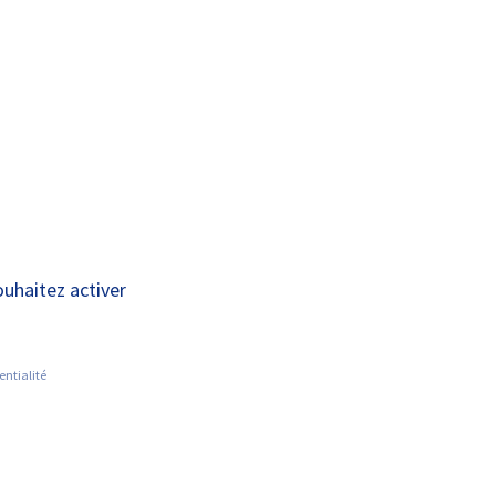
A+
A-
OUS
RECHERCHE ET
ACTUALITÉS
JOINDRE
INNOVATION
 dans The Lancet
ouhaitez activer
ernational,
ntérêt du
entialité
ints de COVID et