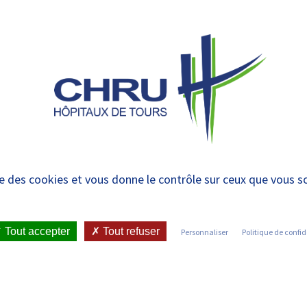
 et urgences
 ET RENDRE
LE CHRU ET SES
ÉTUDIER / SE
N
 PATIENT
PARTENAIRES
FORMER
RE
ID-19] – Publication
ise des cookies et vous donne le contrôle sur ceux que vous s
ne d’un meta-trial int
HRU de Tours sur l’i
Tout accepter
Tout refuser
Personnaliser
Politique de confid
chez les patients atte