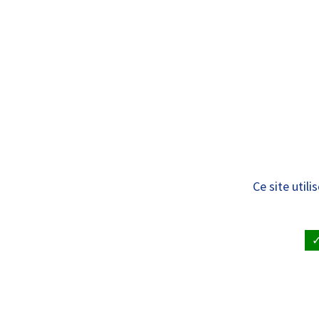
Panneau de gestion des cookies
Standard
ÊTRE SOIGNÉ
VISITE À UN
[RECHERCHE – COV
Ce site util
Respiratory Medici
coordonné par le C
décubitus ventral 