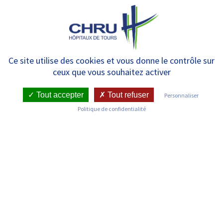
Panneau de gestion des cookies
MENU
[RECHERCHE COVID-19] – Le
Ce site utilise des cookies et vous donne le contrôle sur
ceux que vous souhaitez activer
CIC recherche des volontaires
Tout accepter
Tout refuser
Personnaliser
Politique de confidentialité
RETOUR SUR LES COMMUNIQUÉS DE PRESSE
Publié le : 23/11/2021
Date de l'évenement : 23/11/2021
TÉLÉCHARGER LE PDF